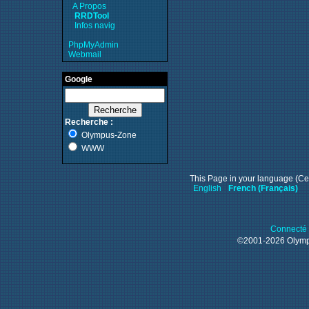
A Propos
RRDTool
Infos navig
PhpMyAdmin
Webmail
Google
Recherche :
Olympus-Zone
WWW
This Page in your language (Cet
English
French (Français)
Connecté 
©2001-2026 Oly