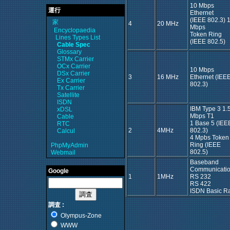
10 Mbps
運行
Ethernet
(IEEE 802.3) 
家
4
20 MHz
Mbps
Encyclopaedia
Token Ring
Lines Types List
(IEEE 802.5)
Cable Spec
Glossary
STMx Carrier
OCx Carrier
10 Mbps
DSx Carrier
3
16 MHz
Ethernet (IEE
Ex Carrier
802.3)
Tx Carrier
Satellite
ISDN
IBM Type 3 1.
xDSL
Mbps T1
Cable
1 Base 5 (IEE
RTC
2
4MHz
802.3)
Calcul
4 Mpbs Token
Ring (IEEE
PhpMyAdmin
802.5)
Webmail
Baseband
Communicatio
Google
1
1MHz
RS 232
RS 422
ISDN Basic R
調査 :
Olympus-Zone
WWW