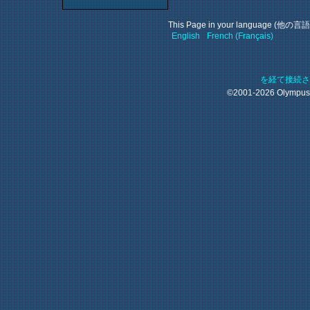
This Page in your language (他
English
French (Français)
を経て接続
©2001-2026 Olympu