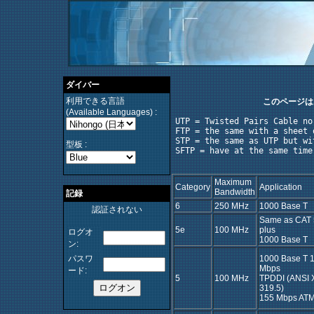
ダイバー
利用できる言語
このページは
(Available Languages) :
UTP = Twisted Pairs Cable no 
FTP = the same with a sheet 
STP = the same as UTP but wi
型板 :
SFTP = have at the same time
Maximum
Category
Application
Bandwidth
記録
6
250 MHz
1000 Base T
認証されない
Same as CAT 
5e
100 MHz
plus
ログオ
1000 Base T
ン:
パスワ
1000 Base T 
Mbps
ード:
5
100 MHz
TPDDI (ANSI 
319.5)
155 Mbps AT