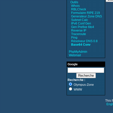
Outils
Whois
RBLCheck
Formulaire RIPE 219
Generateur Zone DNS
Subnet Calc
IPv6 Conf Gen
Gen Prefixe 6to4
Reverse IP
Traceroute
Ping
Résolveur DNS 0.8
Base64 Conv
PhpMyAdmin
Webmail
Google
Recherche :
Olympus-Zone
WWW
This 
Engl